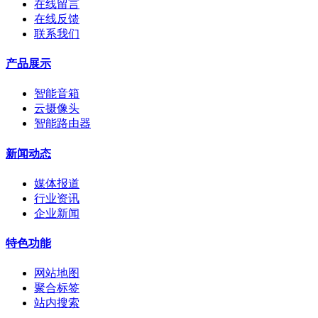
在线留言
在线反馈
联系我们
产品展示
智能音箱
云摄像头
智能路由器
新闻动态
媒体报道
行业资讯
企业新闻
特色功能
网站地图
聚合标签
站内搜索