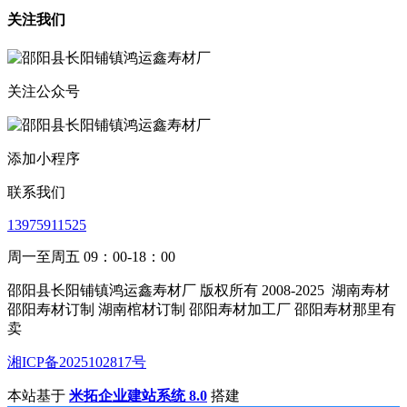
关注我们
关注公众号
添加小程序
联系我们
13975911525
周一至周五 09：00-18：00
邵阳县长阳铺镇鸿运鑫寿材厂 版权所有 2008-2025
湖南寿材
邵阳寿材订制 湖南棺材订制 邵阳寿材加工厂 邵阳寿材那里有
卖
湘ICP备2025102817号
本站基于
米拓企业建站系统 8.0
搭建